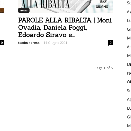
S
news
A
PAROLE ALLA RIBALTA | Moni
Lu
Ovadia, Daniela Poggi,
G
Edoardo Siravo e...
M
taobukpress
-
14 Giugno 2021
0
0
Ap
M
D
Page 1 of 5
N
O
S
A
Lu
G
M