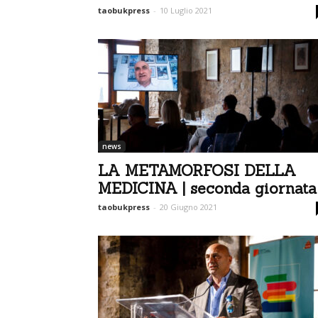
taobukpress
-
10 Luglio 2021
news
LA METAMORFOSI DELLA
MEDICINA | seconda giornata
taobukpress
-
20 Giugno 2021