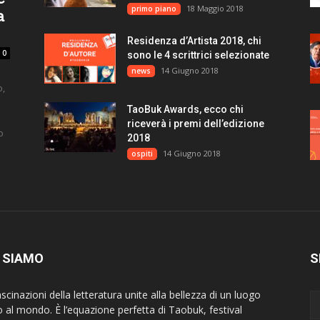
18 Maggio 2018
primo piano
a
Residenza d’Artista 2018, chi
0
sono le 4 scrittrici selezionate
14 Giugno 2018
news
o,
TaoBuk Awards, ecco chi
riceverà i premi dell’edizione
o
2018
14 Giugno 2018
ospiti
 SIAMO
S
scinazioni della letteratura unite alla bellezza di un luogo
o al mondo. È l’equazione perfetta di Taobuk, festival