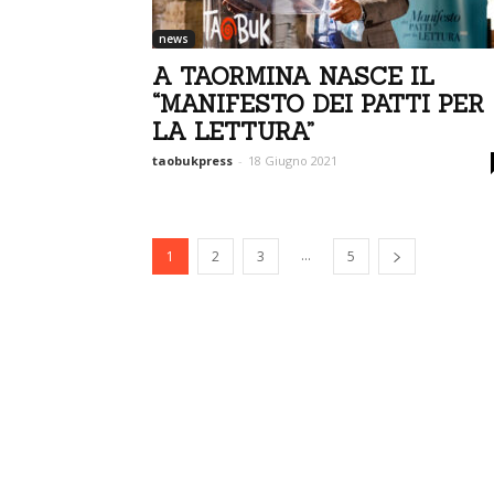
news
A TAORMINA NASCE IL
“MANIFESTO DEI PATTI PER
LA LETTURA”
taobukpress
-
18 Giugno 2021
...
1
2
3
5