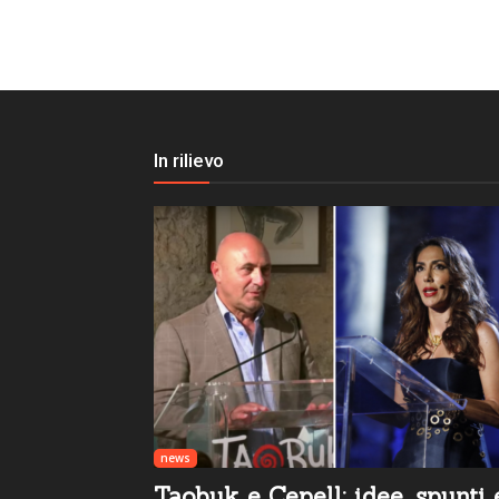
In rilievo
news
Taobuk e Cepell: idee, spunti 