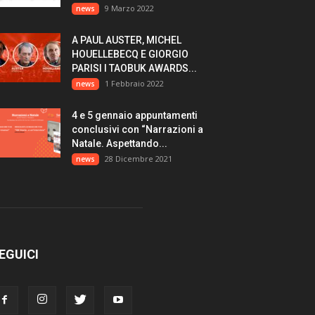
9 Marzo 2022
news
A PAUL AUSTER, MICHEL
HOUELLEBECQ E GIORGIO
PARISI I TAOBUK AWARDS...
1 Febbraio 2022
news
4 e 5 gennaio appuntamenti
conclusivi con “Narrazioni a
Natale. Aspettando...
28 Dicembre 2021
news
EGUICI