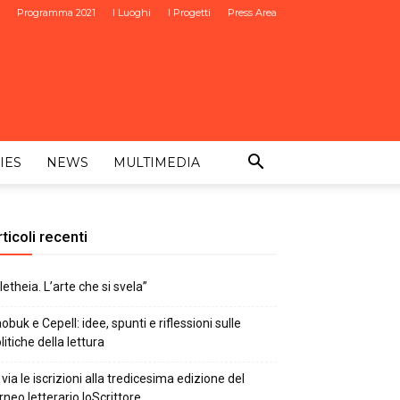
Programma 2021
I Luoghi
I Progetti
Press Area
IES
NEWS
MULTIMEDIA
ticoli recenti
letheia. L’arte che si svela”
obuk e Cepell: idee, spunti e riflessioni sulle
litiche della lettura
 via le iscrizioni alla tredicesima edizione del
rneo letterario IoScrittore