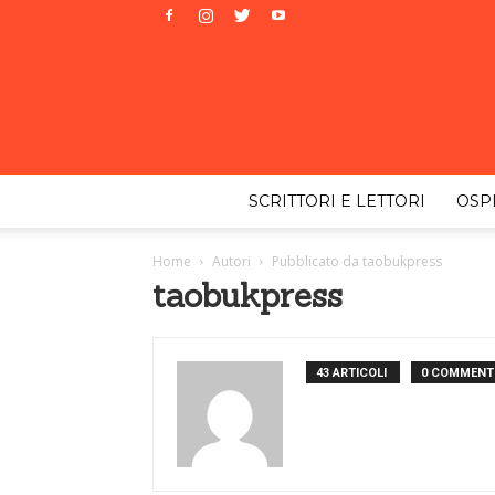
SCRITTORI E LETTORI
OSPI
Home
Autori
Pubblicato da taobukpress
taobukpress
43 ARTICOLI
0 COMMENT