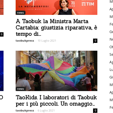
M
Ap
news
M
A Taobuk la Ministra Marta
F
Cartabia: giustizia riparativa, è
G
tempo di...
0
N
taobukpress
-
10 Luglio 2021
0
O
S
A
Lu
G
M
news
Ap
O
TaoKids. I laboratori di Taobuk
M
per i più piccoli. Un omaggio...
F
taobukpress
-
6 Luglio 2021
0