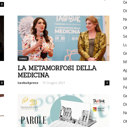
G
0
D
N
O
S
Lu
G
news
M
LA METAMORFOSI DELLA
Ap
MEDICINA
M
taobukpress
-
19 Giugno 2021
0
0
F
G
D
N
O