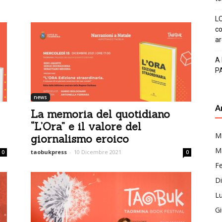
LO
co
ar
A
P
news
A
La memoria del quotidiano
“L’Ora” e il valore del
M
giornalismo eroico
M
taobukpress
-
10 Dicembre 2021
0
0
F
D
Lu
G