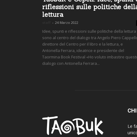
riflessioni sulle politiche dell
lettura
staff
-
24 Marzo 2022
Idee, spunti e riflessioni sulle politiche della lettura
sono al centro del dialogo tra Angelo Piero Cappell
direttore del Centro per il libro e la lettura, e
Antonella Ferrara, ideatrice e presidente del
Taormina Book Festival «Ho voluto imbastire quest
dialogo con Antonella Ferrara...
CHI
Le fa
unic