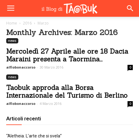
Home
2016
Marzo
Monthly Archives: Marzo 2016
news
Mercoledì 27 Aprile alle ore 18 Dacia
Maraini presenta a Taormina...
alfiobonaccorso
-
30 Marzo 2016
0
news
Taobuk approda alla Borsa
Internazionale del Turismo di Berlino
alfiobonaccorso
-
4 Marzo 2016
0
Articoli recenti
“Aletheia. L’arte che si svela”