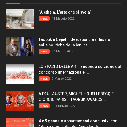
“Aletheia. L’arte che si svela”
11 Maggio 2022
news
Taobuk e Cepell: idee, spunti e riflessioni
sulle politiche della lettura
24 Marzo 2022
news
LO SPAZIO DELLE ARTI Seconda edizione del
concorso internazionale ...
9 Marzo 2022
news
A PAUL AUSTER, MICHEL HOUELLEBECQ E
GIORGIO PARISI I TAOBUK AWARDS...
1 Febbraio 2022
news
4 e 5 gennaio appuntamenti conclusivi con
“Narrazioni a Natale. Aspettando...