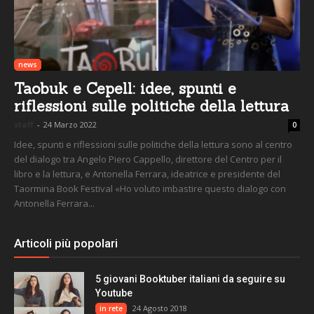
news
Taobuk e Cepell: idee, spunti e
riflessioni sulle politiche della lettura
staff
-
24 Marzo 2022
0
Idee, spunti e riflessioni sulle politiche della lettura sono al centro
del dialogo tra Angelo Piero Cappello, direttore del Centro per il
libro e la lettura, e Antonella Ferrara, ideatrice e presidente del
Taormina Book Festival «Ho voluto imbastire questo dialogo con
Antonella Ferrara...
Articoli più popolari
5 giovani Booktuber italiani da seguire su
Youtube
24 Agosto 2018
in rete