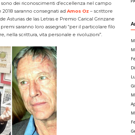
P
sono dei riconoscimenti d’eccellenza nel campo
ione 2018 saranno consegnati ad
Amos Oz
– scrittore
 de Asturias de las Letras e Premio Carical Grinzane
A
I premi saranno loro assegnati “per il particolare filo
 nella scrittura, vita personale e rivoluzioni”.
M
M
F
D
Lu
G
M
Ap
M
F
G