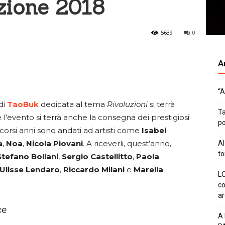
izione 2018
5639
0
Ar
“A
di
TaoBuk
dedicata al tema
Rivoluzioni
si terrà
Ta
 l’evento si terrà anche la consegna dei prestigiosi
po
corsi anni sono andati ad artisti come
Isabel
a
,
Noa
,
Nicola
Piovani
. A riceverli, quest’anno,
Al
to
Stefano Bollani
,
Sergio
Castellitto
,
Paola
Ulisse
Lendaro
,
Riccardo
Milani
e
Marella
LO
co
ar
ce
A