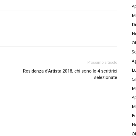
Ap
M
D
N
O
S
A
Prossimo articolo
Lu
Residenza d’Artista 2018, chi sono le 4 scrittrici
selezionate
G
M
Ap
M
F
N
O