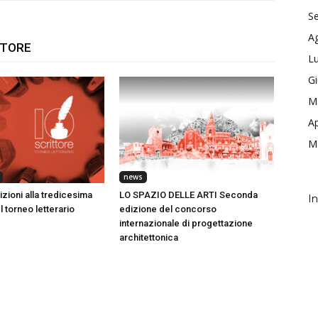
S
A
UTORE
Lu
G
M
Ap
M
news
rizioni alla tredicesima
LO SPAZIO DELLE ARTI Seconda
In
 torneo letterario
edizione del concorso
internazionale di progettazione
architettonica