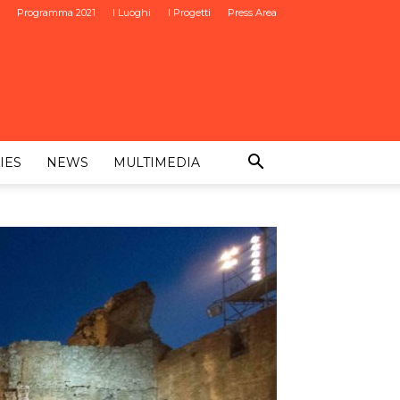
Programma 2021
I Luoghi
I Progetti
Press Area
IES
NEWS
MULTIMEDIA