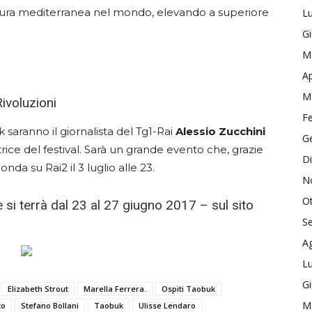
ltura mediterranea nel mondo, elevando a superiore
Lu
G
M
Ap
M
Rivoluzioni
F
 saranno il giornalista del Tg1-Rai
Alessio
Zucchini
G
rice del festival. Sarà un grande evento che, grazie
D
nda su Rai2 il 3 luglio alle 23.
N
O
he si terrà dal 23 al 27 giugno 2017 – sul sito
S
A
Lu
G
Elizabeth Strout
Marella Ferrera.
Ospiti Taobuk
M
to
Stefano Bollani
Taobuk
Ulisse Lendaro