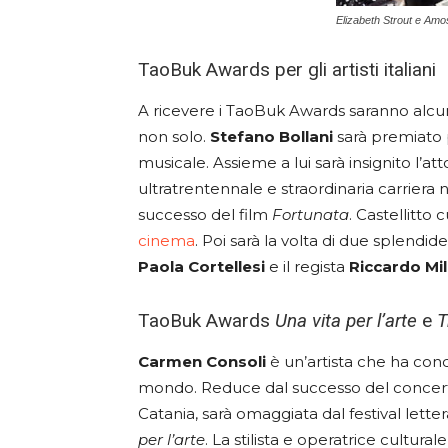
Elizabeth Strout e Am
TaoBuk Awards per gli artisti italiani
A ricevere i TaoBuk Awards saranno alcuni d
non solo.
Stefano
Bollani
sarà premiato 
musicale. Assieme a lui sarà insignito l’at
ultratrentennale e straordinaria carrier
successo del film
Fortunata
. Castellitto 
cinema
. Poi sarà la volta di due splendi
Paola
Cortellesi
e il regista
Riccardo
Mil
TaoBuk Awards
Una vita per l’arte
e
T
Carmen
Consoli
è un’artista che ha conqui
mondo. Reduce dal successo del concerto
Catania, sarà omaggiata dal festival lett
per l’arte
. La stilista e operatrice cultural