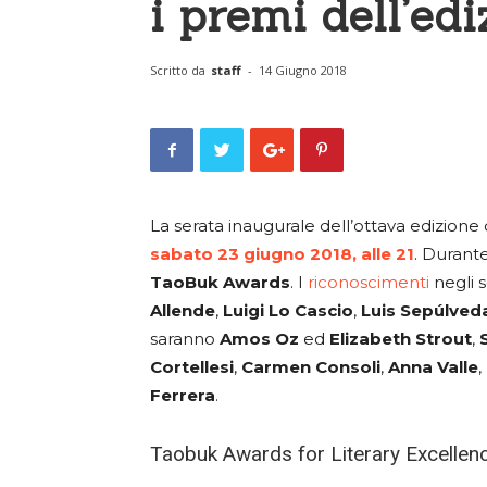
i premi dell’ed
Scritto da
staff
-
14 Giugno 2018
La serata inaugurale dell’ottava edizione 
sabato 23 giugno 2018, alle 21
. Durante
TaoBuk Awards
. I
riconoscimenti
negli s
Allende
,
Luigi Lo Cascio
,
Luis
Sepúlved
saranno
Amos
Oz
ed
Elizabeth
Strout
,
Cortellesi
,
Carmen
Consoli
,
Anna Valle
,
Ferrera
.
Taobuk Awards for Literary Excellen