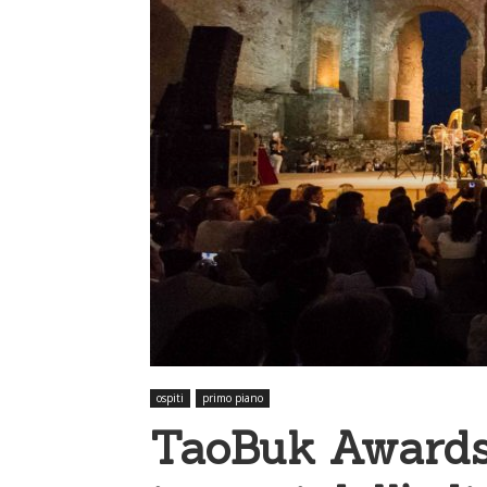
ospiti
primo piano
TaoBuk Awards,