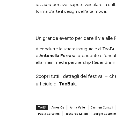
di storia
per aver saputo veicolare la cu
forma d’arte il design dell’alta moda.
Un grande evento per dare il via alle 
A condurre la serata inaugurale di TaoBuk
e
Antonella
Ferrara
, presidente e fondat
alla main media partnership Rai, andrà in o
Scopri tutti i dettagli del festival – c
ufficiale di
TaoBuk
.
TAGS
Amos Oz
Anna Valle
Carmen Consoli
Paola Cortellesi
Riccardo Milani
Sergio Castellit