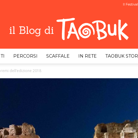
Il Festival
TI
PERCORSI
SCAFFALE
IN RETE
TAOBUK STOR
Taobuk
premi dell’edizione 2018
Blog