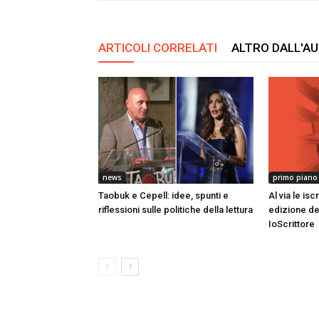
ARTICOLI CORRELATI
ALTRO DALL'A
news
primo piano
Taobuk e Cepell: idee, spunti e
Al via le isc
riflessioni sulle politiche della lettura
edizione del
IoScrittore