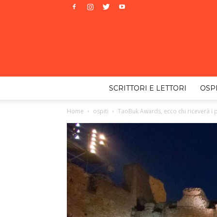
SCRITTORI E LETTORI
OSPI
Home
ospiti
TaoBuk Awards, ecco chi riceverà i 