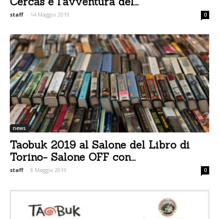
Cercas e l’avventura del...
staff
-
14 Maggio 2019
0
news
Taobuk 2019 al Salone del Libro di
Torino- Salone OFF con...
staff
-
8 Maggio 2019
0