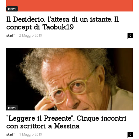
news
Il Desiderio, l’attesa di un istante. Il
concept di Taobuk19
staff
-
2 Maggio 2019
0
news
“Leggere il Presente”, Cinque incontri
con scrittori a Messina
staff
-
1 Maggio 2019
0