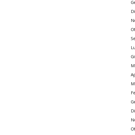
G
D
N
O
S
Lu
G
M
Ap
M
F
G
D
N
O