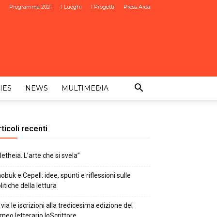
Programma 2021
I Luoghi
I Progetti
Press Area
IES
NEWS
MULTIMEDIA
ticoli recenti
letheia. L’arte che si svela”
obuk e Cepell: idee, spunti e riflessioni sulle
litiche della lettura
 via le iscrizioni alla tredicesima edizione del
rneo letterario IoScrittore