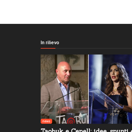
In rilievo
news
Taobuk e Cepell: idee, spunti 