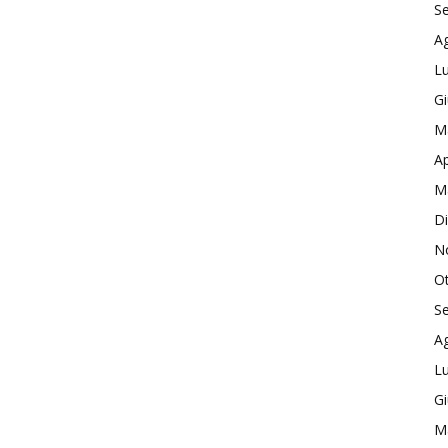
S
A
Lu
G
M
Ap
M
D
N
O
S
A
Lu
G
M