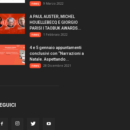
9 Marzo 2022
news
A PAUL AUSTER, MICHEL
HOUELLEBECQ E GIORGIO
PARISI I TAOBUK AWARDS...
1 Febbraio 2022
news
4 e 5 gennaio appuntamenti
conclusivi con “Narrazioni a
Natale. Aspettando...
28 Dicembre 2021
news
EGUICI