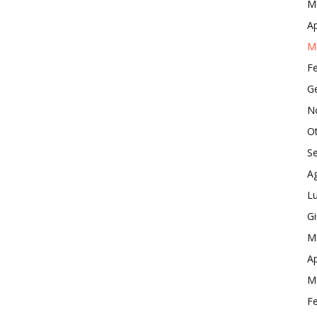
M
Ap
M
F
G
N
O
S
A
Lu
G
M
Ap
M
F