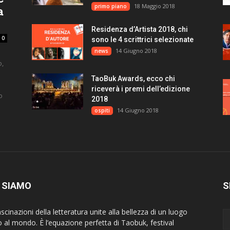
18 Maggio 2018
primo piano
a
Residenza d’Artista 2018, chi
0
sono le 4 scrittrici selezionate
14 Giugno 2018
news
o,
TaoBuk Awards, ecco chi
riceverà i premi dell’edizione
o
2018
14 Giugno 2018
ospiti
 SIAMO
S
scinazioni della letteratura unite alla bellezza di un luogo
o al mondo. È l’equazione perfetta di Taobuk, festival