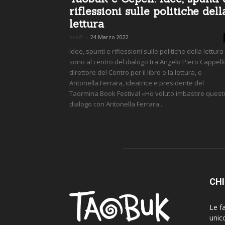
riflessioni sulle politiche dell
lettura
staff
-
24 Marzo 2022
Idee, spunti e riflessioni sulle politiche della lettura
sono al centro del dialogo tra Angelo Piero Cappell
direttore del Centro per il libro e la lettura, e
Antonella Ferrara, ideatrice e presidente del
Taormina Book Festival «Ho voluto imbastire quest
dialogo con Antonella Ferrara...
CHI
Le fa
unic