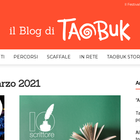
Il Festival
TI
PERCORSI
SCAFFALE
IN RETE
TAOBUK STOR
Taobuk
arzo 2021
Ar
“A
Blog
Ta
po
Al
to