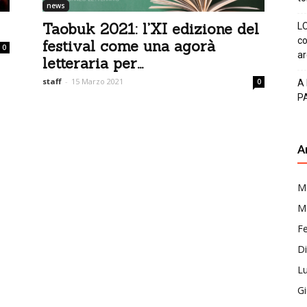
news
Taobuk 2021: l’XI edizione del
LO
co
festival come una agorà
0
ar
letteraria per...
staff
-
15 Marzo 2021
0
A
P
A
M
M
F
D
Lu
G