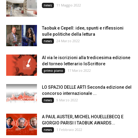
11 Maggio 2022
news
Taobuk e Cepell: idee, spunti e riflessioni
sulle politiche della lettura
24 Marzo 2022
news
Al via le iscrizioni alla tredicesima edizione
del torneo letterario IoScrittore
17 Marzo 2022
primo piano
LO SPAZIO DELLE ARTI Seconda edizione del
concorso internazionale ...
9 Marzo 2022
news
A PAUL AUSTER, MICHEL HOUELLEBECQ E
GIORGIO PARISI I TAOBUK AWARDS...
1 Febbraio 2022
news