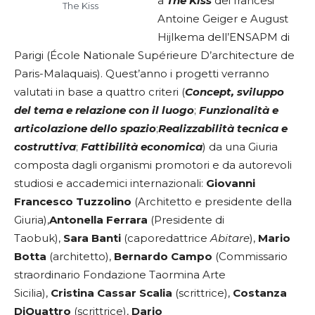
a
The Kiss
dei francesi
The Kiss
Antoine Geiger e August
Hijlkema dell’ENSAPM di
Parigi (École Nationale Supérieure D’architecture de
Paris-Malaquais). Quest’anno i progetti verranno
valutati in base a quattro criteri (
Concept, sviluppo
del tema e relazione con il luogo
;
Funzionalità e
articolazione dello spazio
;
Realizzabilità tecnica e
costruttiva
;
Fattibilità economica
) da una Giuria
composta dagli organismi promotori e da autorevoli
studiosi e accademici internazionali:
Giovanni
Francesco Tuzzolino
(Architetto e presidente della
Giuria),
Antonella Ferrara
(Presidente di
Taobuk),
Sara Banti
(caporedattrice
Abitare
),
Mario
Botta
(architetto),
Bernardo Campo
(Commissario
straordinario Fondazione Taormina Arte
Sicilia),
Cristina Cassar Scalia
(scrittrice),
Costanza
DiQuattro
(scrittrice),
Dario