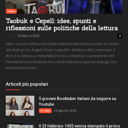
news
Taobuk e Cepell: idee, spunti e
riflessioni sulle politiche della lettura
staff
-
24 Marzo 2022
0
Idee, spunti e riflessioni sulle politiche della lettura sono al centro
del dialogo tra Angelo Piero Cappello, direttore del Centro per il
libro e la lettura, e Antonella Ferrara, ideatrice e presidente del
Taormina Book Festival «Ho voluto imbastire questo dialogo con
Antonella Ferrara...
Articoli più popolari
5 giovani Booktuber italiani da seguire su
Youtube
24 Agosto 2018
in rete
Il 23 febbraio 1455 veniva stampato il primo