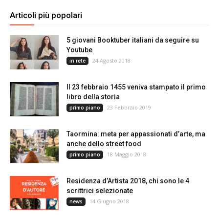
Articoli più popolari
5 giovani Booktuber italiani da seguire su
Youtube
24 Agosto 2018
in rete
Il 23 febbraio 1455 veniva stampato il primo
libro della storia
23 Febbraio 2019
primo piano
Taormina: meta per appassionati d’arte, ma
anche dello street food
18 Maggio 2018
primo piano
Residenza d’Artista 2018, chi sono le 4
scrittrici selezionate
14 Giugno 2018
news