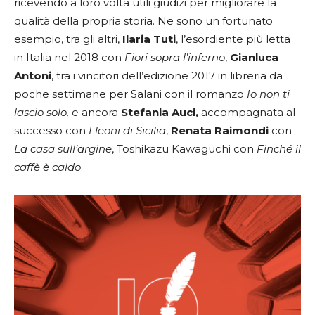
ricevendo a loro volta utili giudizi per migliorare la
qualità della propria storia. Ne sono un fortunato
esempio, tra gli altri,
Ilaria Tuti
, l’esordiente più letta
in Italia nel 2018 con
Fiori sopra l’inferno
,
Gianluca
Antoni
, tra i vincitori dell’edizione 2017 in libreria da
poche settimane per Salani con il romanzo
Io non ti
lascio solo,
e ancora
Stefania Auci,
accompagnata al
successo con
I leoni di Sicilia
,
Renata Raimondi
con
La casa sull’argine
, Toshikazu Kawaguchi con
Finché il
caffè
è caldo
.