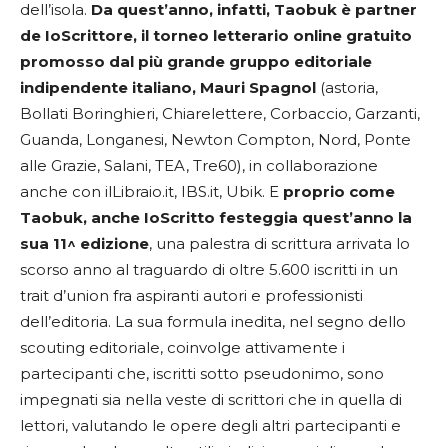
dell’isola.
Da quest’anno, infatti, Taobuk è partner
de IoScrittore, il torneo letterario online gratuito
promosso dal più grande gruppo editoriale
indipendente italiano, Mauri Spagnol
(astoria,
Bollati Boringhieri, Chiarelettere, Corbaccio, Garzanti,
Guanda, Longanesi, Newton Compton, Nord, Ponte
alle Grazie, Salani, TEA, Tre60), in collaborazione
anche con ilLibraio.it, IBS.it, Ubik. E
proprio come
Taobuk, anche IoScritto festeggia quest’anno la
sua 11^ edizione
, una palestra di scrittura arrivata lo
scorso anno al traguardo di oltre 5.600 iscritti in un
trait d’union fra aspiranti autori e professionisti
dell’editoria. La sua formula inedita, nel segno dello
scouting editoriale, coinvolge attivamente i
partecipanti che, iscritti sotto pseudonimo, sono
impegnati sia nella veste di scrittori che in quella di
lettori, valutando le opere degli altri partecipanti e