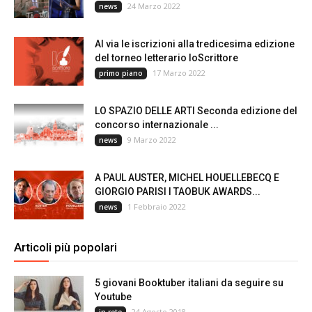
24 Marzo 2022
news
Al via le iscrizioni alla tredicesima edizione
del torneo letterario IoScrittore
17 Marzo 2022
primo piano
LO SPAZIO DELLE ARTI Seconda edizione del
concorso internazionale ...
9 Marzo 2022
news
A PAUL AUSTER, MICHEL HOUELLEBECQ E
GIORGIO PARISI I TAOBUK AWARDS...
1 Febbraio 2022
news
Articoli più popolari
5 giovani Booktuber italiani da seguire su
Youtube
24 Agosto 2018