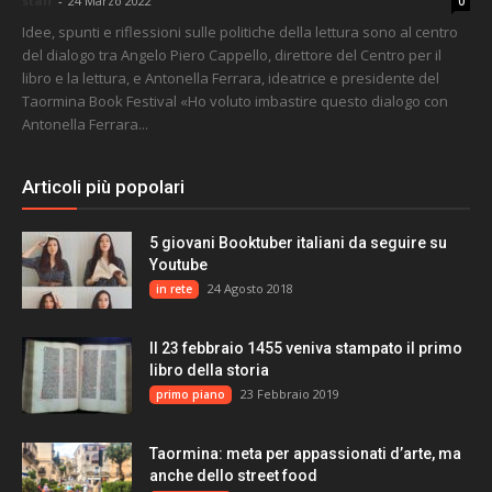
staff
-
24 Marzo 2022
0
Idee, spunti e riflessioni sulle politiche della lettura sono al centro
del dialogo tra Angelo Piero Cappello, direttore del Centro per il
libro e la lettura, e Antonella Ferrara, ideatrice e presidente del
Taormina Book Festival «Ho voluto imbastire questo dialogo con
Antonella Ferrara...
Articoli più popolari
5 giovani Booktuber italiani da seguire su
Youtube
24 Agosto 2018
in rete
Il 23 febbraio 1455 veniva stampato il primo
libro della storia
23 Febbraio 2019
primo piano
Taormina: meta per appassionati d’arte, ma
anche dello street food