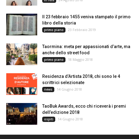
in rete
Il 23 febbraio 1455 veniva stampato il primo
libro della storia
23 Febbraio 2019
primo piano
Taormina: meta per appassionati d’arte, ma
anche dello street food
18 Maggio 2018
primo piano
Residenza d’Artista 2018, chi sono le 4
scrittrici selezionate
14 Giugno 2018
news
TaoBuk Awards, ecco chi riceverà i premi
dell’edizione 2018
14 Giugno 2018
ospiti