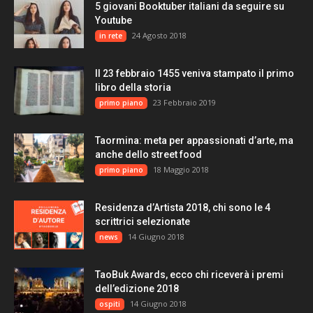
5 giovani Booktuber italiani da seguire su
Youtube
24 Agosto 2018
in rete
Il 23 febbraio 1455 veniva stampato il primo
libro della storia
23 Febbraio 2019
primo piano
Taormina: meta per appassionati d’arte, ma
anche dello street food
18 Maggio 2018
primo piano
Residenza d’Artista 2018, chi sono le 4
scrittrici selezionate
14 Giugno 2018
news
TaoBuk Awards, ecco chi riceverà i premi
dell’edizione 2018
14 Giugno 2018
ospiti