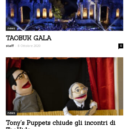
news
TAOBUK GALA
staff
-
8 Ottobre 2020
0
news
Tony’s Puppets chiude gli incontri di