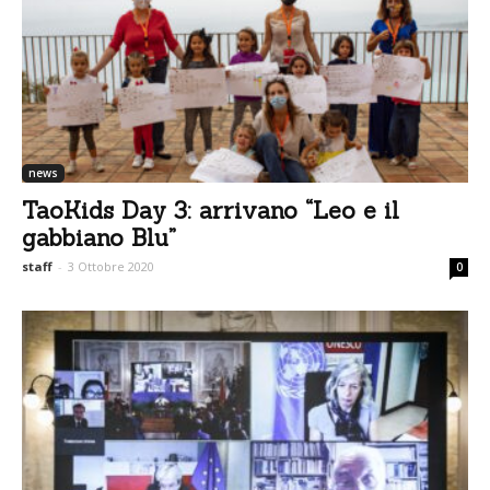
news
TaoKids Day 3: arrivano “Leo e il
gabbiano Blu”
staff
-
3 Ottobre 2020
0