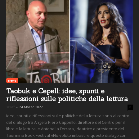
news
Taobuk e Cepell: idee, spunti e
riflessioni sulle politiche della lettura
staff
-
24 Marzo 2022
0
Idee, spunti e riflessioni sulle politiche della lettura sono al centro
del dialogo tra Angelo Piero Cappello, direttore del Centro per il
libro e la lettura, e Antonella Ferrara, ideatrice e presidente del
Taormina Book Festival «Ho voluto imbastire questo dialogo con