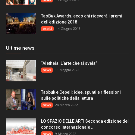
TaoBuk Awards, ecco chi riceverà i premi
dell’edizione 2018
14 Giugno 2018
ospiti
Ultime news
“Aletheia. L’arte che si svela”
11 Maggio 2022
news
Taobuk e Cepell: idee, spunti e riflessioni
sulle politiche della lettura
24 Marzo 2022
news
LO SPAZIO DELLE ARTI Seconda edizione del
concorso internazionale ...
9 Marzo 2022
news