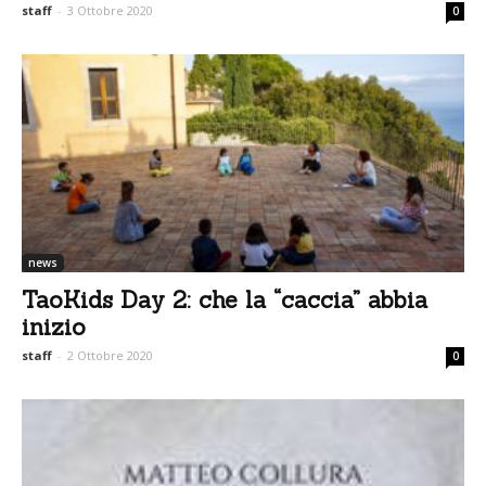
staff
-
3 Ottobre 2020
0
news
TaoKids Day 2: che la “caccia” abbia
inizio
staff
-
2 Ottobre 2020
0