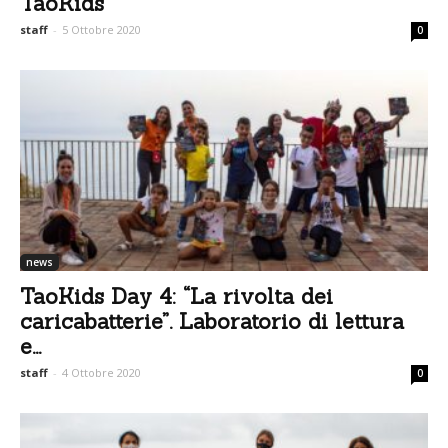
TaoKids
staff
-
5 Ottobre 2020
0
news
TaoKids Day 4: “La rivolta dei
caricabatterie”. Laboratorio di lettura
e...
staff
-
4 Ottobre 2020
0