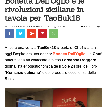
Bonetta Dell’Oglio e le
rivoluzioni siciliane in
tavola per TaoBuk18
Scritto da
Marzia Costanzo
-
26 Giugno 2018
2171
0
Ancora una volta a
TaoBuk18
si parla di
Chef
siciliani,
oggi l’ospite era una donna:
Bonetta
Dell’Oglio
. La
Chef
palermitana ha chiacchierato con
Fernanda
Roggero
,
giornalista enogastronomica de Il Sole 24 ore, del libro
“
Romanzo culinario
” e dei prodotti d’eccellenza della
Sicilia
.