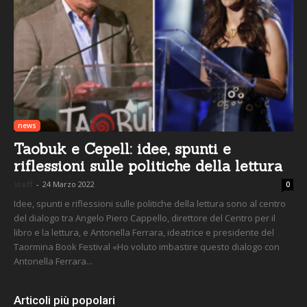
news
Taobuk e Cepell: idee, spunti e
riflessioni sulle politiche della lettura
staff
-
24 Marzo 2022
0
Idee, spunti e riflessioni sulle politiche della lettura sono al centro
del dialogo tra Angelo Piero Cappello, direttore del Centro per il
libro e la lettura, e Antonella Ferrara, ideatrice e presidente del
Taormina Book Festival «Ho voluto imbastire questo dialogo con
Antonella Ferrara...
Articoli più popolari