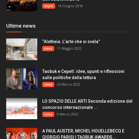
14 Giugno 2018
ospiti
Ultime news
“Aletheia. L’arte che si svela”
11 Maggio 2022
news
Taobuk e Cepell: idee, spunti e riflessioni
sulle politiche della lettura
24 Marzo 2022
news
LO SPAZIO DELLE ARTI Seconda edizione del
concorso internazionale ...
9 Marzo 2022
news
A PAUL AUSTER, MICHEL HOUELLEBECQ E
GIORGIO PARISI I TAOBUK AWARDS...