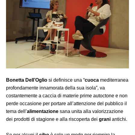
Bonetta Dell’Oglio
si definisce una “
cuoca
mediterranea
profondamente innamorata della sua isola”,
va
costantemente a caccia di materie prime autoctone e non
perde occasione per portare all’attenzione del pubblico il
tema dell’
alimentazione
sana unita alla valorizzazione
dei prodotti di stagione e alla riscoperta dei
grani
antichi.
Se per alcuni il
cibo
è solo un modo per riempire la