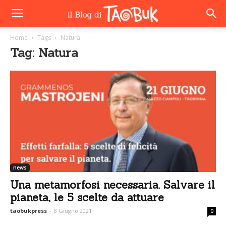
Home
Tags
Natura
Tag: Natura
news
Una metamorfosi necessaria. Salvare il
pianeta, le 5 scelte da attuare
taobukpress
-
8 Giugno 2021
0