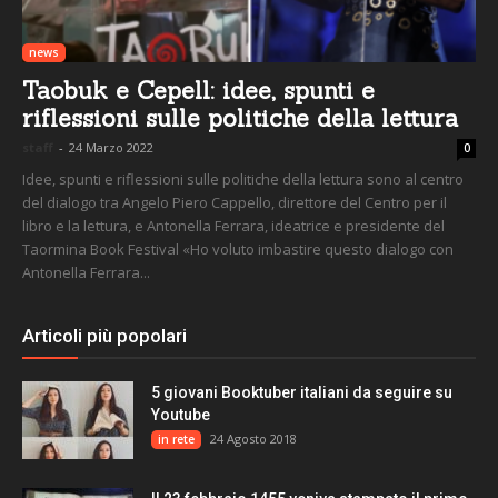
news
Taobuk e Cepell: idee, spunti e
riflessioni sulle politiche della lettura
staff
-
24 Marzo 2022
0
Idee, spunti e riflessioni sulle politiche della lettura sono al centro
del dialogo tra Angelo Piero Cappello, direttore del Centro per il
libro e la lettura, e Antonella Ferrara, ideatrice e presidente del
Taormina Book Festival «Ho voluto imbastire questo dialogo con
Antonella Ferrara...
Articoli più popolari
5 giovani Booktuber italiani da seguire su
Youtube
24 Agosto 2018
in rete