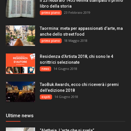
Il 23 febbraio 1455 veniva stampato il primo
libro della storia
23 Febbraio 2019
primo piano
Taormina: meta per appassionati d’arte, ma
anche dello street food
18 Maggio 2018
primo piano
Residenza d’Artista 2018, chi sono le 4
scrittrici selezionate
14 Giugno 2018
news
TaoBuk Awards, ecco chi riceverà i premi
dell’edizione 2018
14 Giugno 2018
ospiti
Ultime news
“Aletheia. L’arte che si svela”