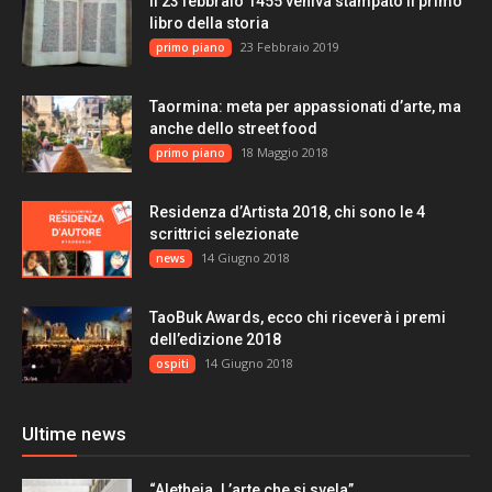
Il 23 febbraio 1455 veniva stampato il primo
libro della storia
23 Febbraio 2019
primo piano
Taormina: meta per appassionati d’arte, ma
anche dello street food
18 Maggio 2018
primo piano
Residenza d’Artista 2018, chi sono le 4
scrittrici selezionate
14 Giugno 2018
news
TaoBuk Awards, ecco chi riceverà i premi
dell’edizione 2018
14 Giugno 2018
ospiti
Ultime news
“Aletheia. L’arte che si svela”