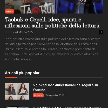
news
Taobuk e Cepell: idee, spunti e
riflessioni sulle politiche della lettura
staff
-
24 Marzo 2022
0
Idee, spunti e riflessioni sulle politiche della lettura sono al centro
del dialogo tra Angelo Piero Cappello, direttore del Centro per il
libro e la lettura, e Antonella Ferrara, ideatrice e presidente del
Taormina Book Festival «Ho voluto imbastire questo dialogo con
Antonella Ferrara...
Articoli più popolari
5 giovani Booktuber italiani da seguire su
Youtube
24 Agosto 2018
in rete