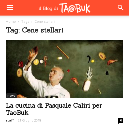
Home
Tags
Cene stellari
Tag: Cene stellari
news
La cucina di Pasquale Caliri per
TaoBuk
staff
-
21 Giugno 2018
0