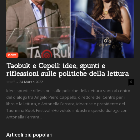
news
Taobuk e Cepell: idee, spunti e
riflessioni sulle politiche della lettura
staff
-
24 Marzo 2022
0
Idee, spunti e riflessioni sulle politiche della lettura sono al centro
del dialogo tra Angelo Piero Cappello, direttore del Centro per il
libro e la lettura, e Antonella Ferrara, ideatrice e presidente del
Taormina Book Festival «Ho voluto imbastire questo dialogo con
Antonella Ferrara...
Articoli più popolari