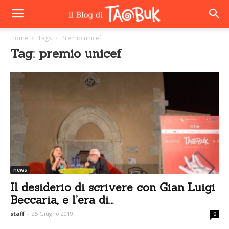
Home
Tags
Premio unicef
Tag: premio unicef
news
Il desiderio di scrivere con Gian Luigi
Beccaria, e l’era di...
staff
-
25 Giugno 2019
0