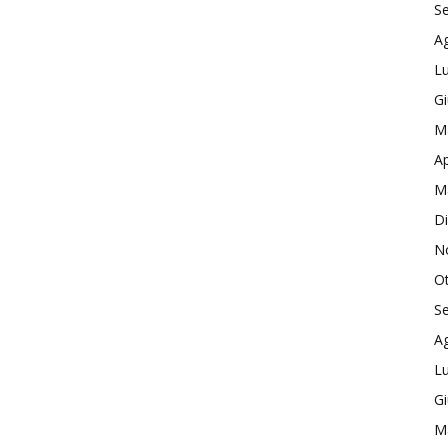
S
A
Lu
G
M
Ap
M
D
N
O
S
A
Lu
G
M