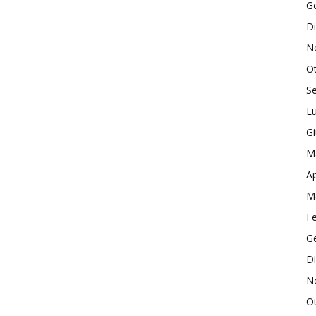
G
D
N
O
S
Lu
G
M
Ap
M
F
G
D
N
O