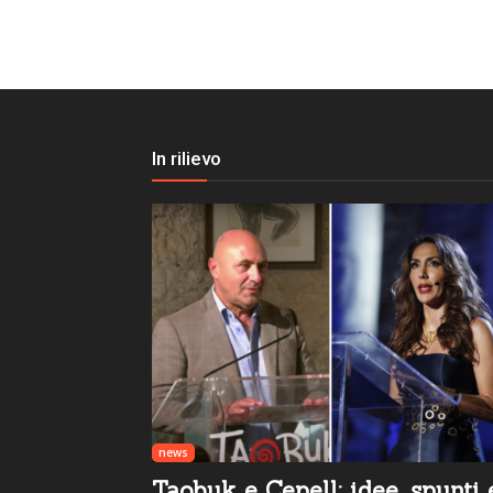
In rilievo
news
Taobuk e Cepell: idee, spunti 