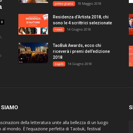
18 Maggio 2018
primo piano
a
Residenza d’Artista 2018, chi
0
sono le 4 scrittrici selezionate
14 Giugno 2018
news
o,
TaoBuk Awards, ecco chi
riceverà i premi dell’edizione
o
2018
14 Giugno 2018
ospiti
 SIAMO
S
scinazioni della letteratura unite alla bellezza di un luogo
o al mondo. È l’equazione perfetta di Taobuk, festival