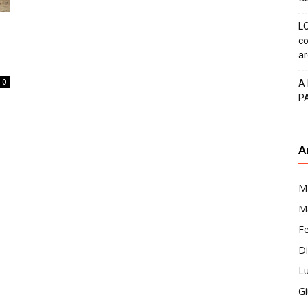
LO
co
ar
0
A
P
A
M
M
F
D
Lu
G