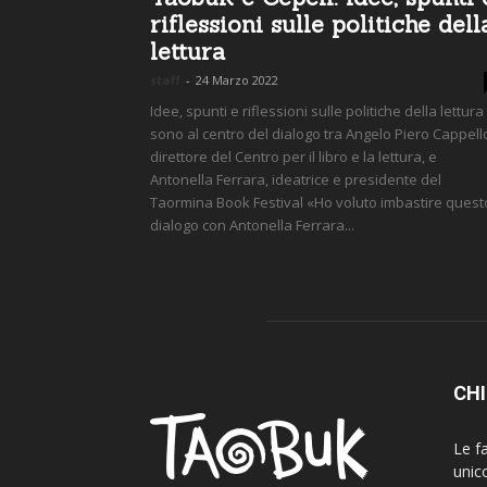
riflessioni sulle politiche dell
lettura
staff
-
24 Marzo 2022
Idee, spunti e riflessioni sulle politiche della lettura
sono al centro del dialogo tra Angelo Piero Cappell
direttore del Centro per il libro e la lettura, e
Antonella Ferrara, ideatrice e presidente del
Taormina Book Festival «Ho voluto imbastire quest
dialogo con Antonella Ferrara...
CHI
Le fa
unic