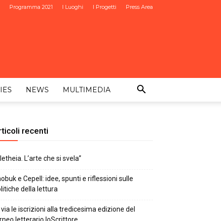
Programma 2021
I Luoghi
I Progetti
Press Area
IES
NEWS
MULTIMEDIA
ticoli recenti
letheia. L’arte che si svela”
obuk e Cepell: idee, spunti e riflessioni sulle
litiche della lettura
 via le iscrizioni alla tredicesima edizione del
rneo letterario IoScrittore