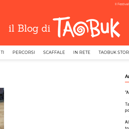
Il Festival
TI
PERCORSI
SCAFFALE
IN RETE
TAOBUK STOR
Taobuk
Ar
“A
Blog
Ta
po
Al
to