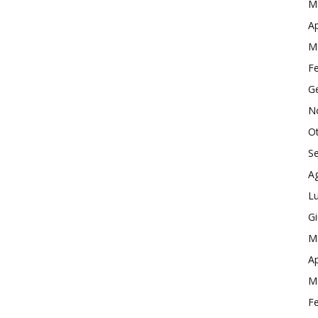
M
Ap
M
F
G
N
O
S
A
Lu
G
M
Ap
M
F