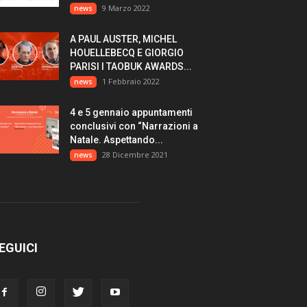
9 Marzo 2022
news
A PAUL AUSTER, MICHEL
HOUELLEBECQ E GIORGIO
PARISI I TAOBUK AWARDS...
1 Febbraio 2022
news
4 e 5 gennaio appuntamenti
conclusivi con “Narrazioni a
Natale. Aspettando...
28 Dicembre 2021
news
EGUICI