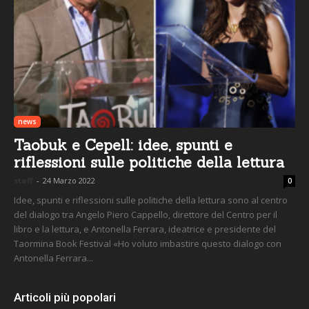
news
Taobuk e Cepell: idee, spunti e
riflessioni sulle politiche della lettura
staff
-
24 Marzo 2022
0
Idee, spunti e riflessioni sulle politiche della lettura sono al centro
del dialogo tra Angelo Piero Cappello, direttore del Centro per il
libro e la lettura, e Antonella Ferrara, ideatrice e presidente del
Taormina Book Festival «Ho voluto imbastire questo dialogo con
Antonella Ferrara...
Articoli più popolari