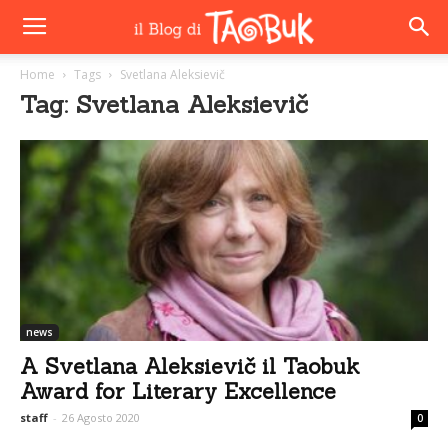
Home
Tags
Svetlana Aleksievič
Tag: Svetlana Aleksievič
news
A Svetlana Aleksievič il Taobuk
Award for Literary Excellence
staff
-
26 Agosto 2020
0