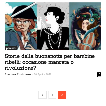
percorsi
Storie della buonanotte per bambine
ribelli: occasione mancata o
rivoluzione?
Clarissa Cusimano
-
20 Aprile 2018
0
1
2