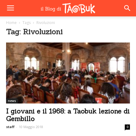
Home
Tags
Rivoluzioni
Tag: Rivoluzioni
news
I giovani e il 1968: a Taobuk lezione di
Gembillo
staff
-
10 Maggio 2018
0