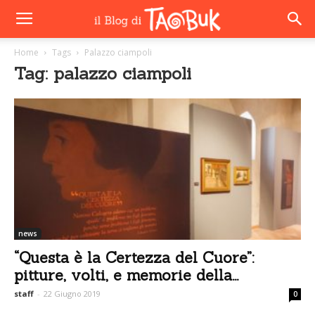
Home
Tags
Palazzo ciampoli
Tag: palazzo ciampoli
news
“Questa è la Certezza del Cuore”:
pitture, volti, e memorie della...
staff
-
22 Giugno 2019
0