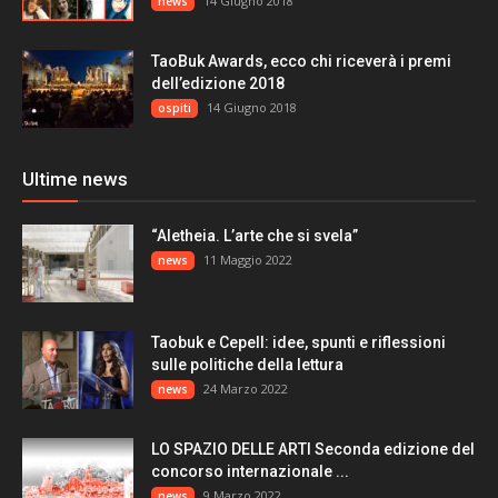
14 Giugno 2018
news
TaoBuk Awards, ecco chi riceverà i premi
dell’edizione 2018
14 Giugno 2018
ospiti
Ultime news
“Aletheia. L’arte che si svela”
11 Maggio 2022
news
Taobuk e Cepell: idee, spunti e riflessioni
sulle politiche della lettura
24 Marzo 2022
news
LO SPAZIO DELLE ARTI Seconda edizione del
concorso internazionale ...
9 Marzo 2022
news