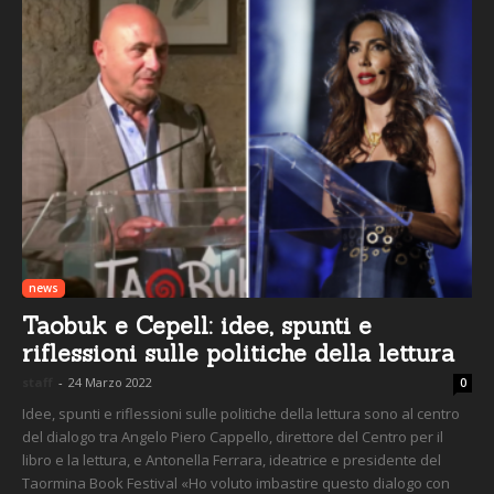
news
Taobuk e Cepell: idee, spunti e
riflessioni sulle politiche della lettura
staff
-
24 Marzo 2022
0
Idee, spunti e riflessioni sulle politiche della lettura sono al centro
del dialogo tra Angelo Piero Cappello, direttore del Centro per il
libro e la lettura, e Antonella Ferrara, ideatrice e presidente del
Taormina Book Festival «Ho voluto imbastire questo dialogo con