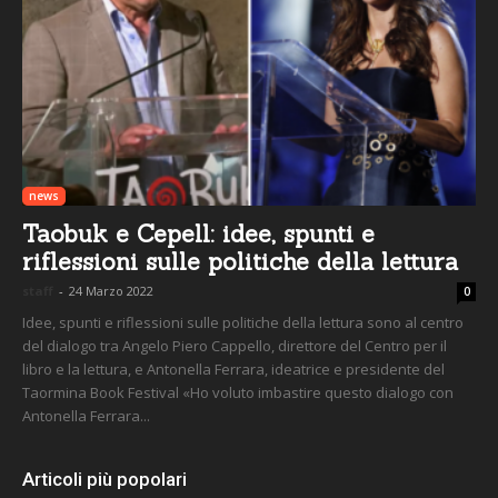
news
Taobuk e Cepell: idee, spunti e
riflessioni sulle politiche della lettura
staff
-
24 Marzo 2022
0
Idee, spunti e riflessioni sulle politiche della lettura sono al centro
del dialogo tra Angelo Piero Cappello, direttore del Centro per il
libro e la lettura, e Antonella Ferrara, ideatrice e presidente del
Taormina Book Festival «Ho voluto imbastire questo dialogo con
Antonella Ferrara...
Articoli più popolari