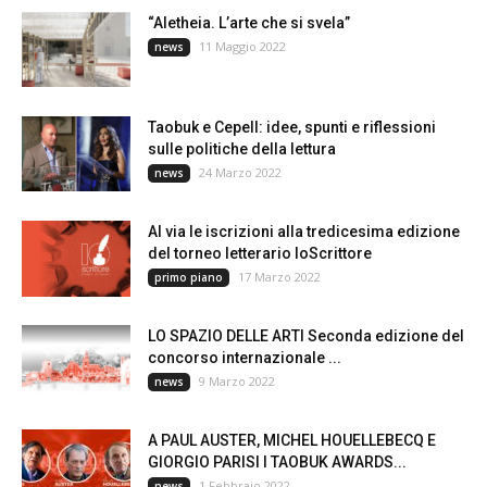
“Aletheia. L’arte che si svela”
11 Maggio 2022
news
Taobuk e Cepell: idee, spunti e riflessioni
sulle politiche della lettura
24 Marzo 2022
news
Al via le iscrizioni alla tredicesima edizione
del torneo letterario IoScrittore
17 Marzo 2022
primo piano
LO SPAZIO DELLE ARTI Seconda edizione del
concorso internazionale ...
9 Marzo 2022
news
A PAUL AUSTER, MICHEL HOUELLEBECQ E
GIORGIO PARISI I TAOBUK AWARDS...
1 Febbraio 2022
news