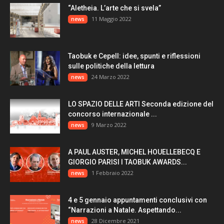
“Aletheia. L’arte che si svela”
11 Maggio 2022
news
Taobuk e Cepell: idee, spunti e riflessioni
sulle politiche della lettura
24 Marzo 2022
news
LO SPAZIO DELLE ARTI Seconda edizione del
concorso internazionale ...
9 Marzo 2022
news
A PAUL AUSTER, MICHEL HOUELLEBECQ E
GIORGIO PARISI I TAOBUK AWARDS...
1 Febbraio 2022
news
4 e 5 gennaio appuntamenti conclusivi con
“Narrazioni a Natale. Aspettando...
28 Dicembre 2021
news