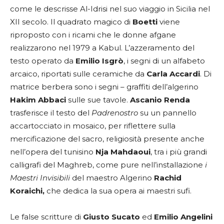
come le descrisse Al-Idrisi nel suo viaggio in Sicilia nel
XII secolo. Il quadrato magico di
Boetti
viene
riproposto con i ricami che le donne afgane
realizzarono nel 1979 a Kabul. L’azzeramento del
testo operato da
Emilio Isgrò
, i segni di un alfabeto
arcaico, riportati sulle ceramiche da
Carla Accardi
. Di
matrice berbera sono i segni – graffiti dell’algerino
Hakim Abbaci
sulle sue tavole.
Ascanio Renda
trasferisce il testo del
Padrenostro
su un pannello
accartocciato in mosaico, per riflettere sulla
mercificazione del sacro, religiosità presente anche
nell’opera del tunisino
Nja Mahdaoui
, tra i più grandi
calligrafi del Maghreb, come pure nell’installazione
i
Maestri Invisibili
del maestro Algerino
Rachid
Koraichi,
che dedica la sua opera ai maestri sufi.
Le false scritture di
Giusto Sucato
ed
Emilio Angelini