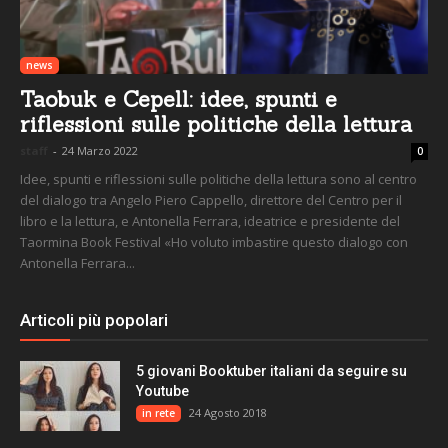
news
Taobuk e Cepell: idee, spunti e
riflessioni sulle politiche della lettura
staff
-
24 Marzo 2022
0
Idee, spunti e riflessioni sulle politiche della lettura sono al centro
del dialogo tra Angelo Piero Cappello, direttore del Centro per il
libro e la lettura, e Antonella Ferrara, ideatrice e presidente del
Taormina Book Festival «Ho voluto imbastire questo dialogo con
Antonella Ferrara...
Articoli più popolari
5 giovani Booktuber italiani da seguire su
Youtube
24 Agosto 2018
in rete