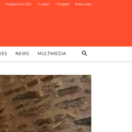
Programma 2021
I Luoghi
I Progetti
Press Area
IES
NEWS
MULTIMEDIA