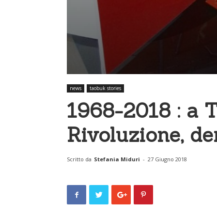
news
taobuk stories
1968-2018 : a 
Rivoluzione, de
Scritto da
Stefania Miduri
-
27 Giugno 2018