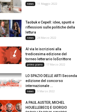
11 Maggio 2022
news
Taobuk e Cepell: idee, spunti e
riflessioni sulle politiche della
lettura
24 Marzo 2022
news
Al via le iscrizioni alla
tredicesima edizione del
torneo letterario IoScrittore
17 Marzo 2022
primo piano
LO SPAZIO DELLE ARTI Seconda
edizione del concorso
internazionale ...
9 Marzo 2022
news
A PAUL AUSTER, MICHEL
HOUELLEBECQ E GIORGIO