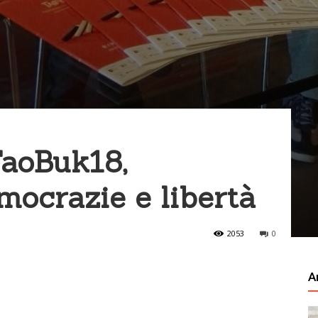
TaoBuk18,
mocrazie e libertà
2053
0
Ar