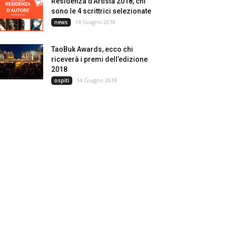
Residenza d’Artista 2018, chi
sono le 4 scrittrici selezionate
14 Giugno 2018
news
TaoBuk Awards, ecco chi
riceverà i premi dell’edizione
2018
14 Giugno 2018
ospiti