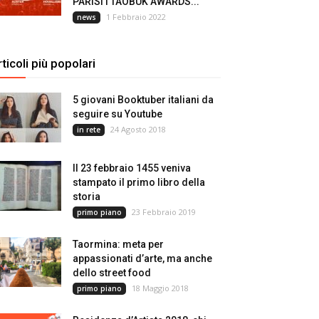
PARISI I TAOBUK AWARDS...
1 Febbraio 2022
news
rticoli più popolari
5 giovani Booktuber italiani da
seguire su Youtube
24 Agosto 2018
in rete
Il 23 febbraio 1455 veniva
stampato il primo libro della
storia
23 Febbraio 2019
primo piano
Taormina: meta per
appassionati d’arte, ma anche
dello street food
18 Maggio 2018
primo piano