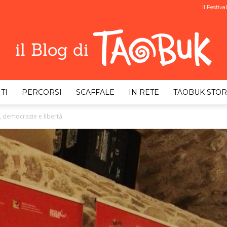
Il Festival
TI
PERCORSI
SCAFFALE
IN RETE
TAOBUK STOR
Taobuk
, democrazie e libertà
Blog